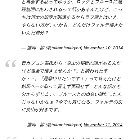
と再会する話ってゆうか、ロックとブルースに無
理無理にあわされるって話があるんだけど、こっ
ちは博士の設定が関係するからラフ画とはいえ、
やらない方がいいかも。どんだけフォルテ描きた
いんだ自分？
— 鷹岬 諒 (@takamisakiryou)
November 10, 2014
昔カプコン某氏から「炎山の秘密の話があるんだ
けど漫画で描きませんか？」と誘われた事
が・・。「是非やりたいです！」って答えたけど
結局ページ取って貰えず実現せず、どんな話かも
分からずじまい。ブルースとの出会い話だったん
じゃないかなぁ？今でも気になる。フォルテの次
に炎山が好きです。
— 鷹岬 諒 (@takamisakiryou)
November 11, 2014