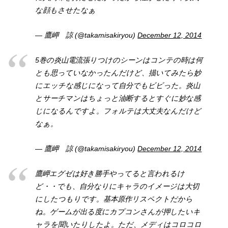
な顔もさせたなぁ
— 鷹岬 諒 (@takamisakiryou)
December 12, 2014
5巻の炎山電流張りつけのシーンはコンテの時は何
とも思っていなかったんだけど、描いてみたら妙
にエッチな感じになって自分でもビビった。炎山
とサーチマンはちょっと油断するとすぐに妙な感
じになるんですよ。フォルテは大丈夫なんだけど
なぁ。
— 鷹岬 諒 (@takamisakiryou)
December 12, 2014
鷹岬エグゼは好き勝手やってると言われるけ
ど・・でも、自分なりにキャラのイメージは大切
にしたつもりです。基本原作リスペクトだから
ね。ゲームが出る度にカプコンさんが押したいキ
ャラを聞いたりしたよ。ただ、メディはコロコロ