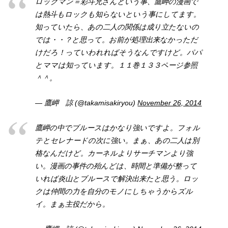
ロックマン＝彩斗兄さんという事、鷹岬の漫画で
は熱斗もロックも知らないという事にしてます。
知っていたら、あの二人の関係は成り立たないの
では・・？と思って。お前が処理出来なかっただ
けだろ！っていわれればそうなんですけど。パパ
とママは知っています。１１巻１３３ページ参照
＾＾。
— 鷹岬 諒 (@takamisakiryou)
November 26, 2014
鷹岬の中でブルースはかなり強いですよ。フォル
テとセレナードの次に強い。まぁ、あの二人は別
格なんだけど。カーネルよりサーチマンより強
い。漫画の事件の殆んどは、時間と準備が整って
いれば炎山とブルースで解決出来たと思う。ロッ
クは仲間の力を自分のモノにしちゃうからズル
イ。まぁ主役だから。