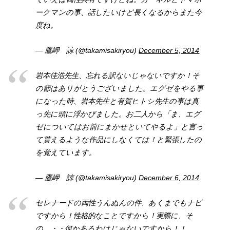
ークマンの事、話したいけど長くなるからまた今
度ね。
— 鷹岬 諒 (@takamisakiryou)
December 5, 2014
岩本佳浩先生、忘れる訳ないじゃないですか！そ
の節はありがとうございました。エグゼをやる事
になった時、岩本先生と有賀ヒトシ先生の事は真
っ先に頭に浮かびました。お二人から「ま、エグ
ゼについてはお前にまかせといてやるよ」と言っ
て貰えるような作品にしなくては！と緊張したの
を覚えています。
— 鷹岬 諒 (@takamisakiryou)
December 6, 2014
セレナードの両性うんぬんの件、あくまでもナビ
ですから！性格的なことですから！実際に、そ
の、・・何かあるわけじゃないですから！！