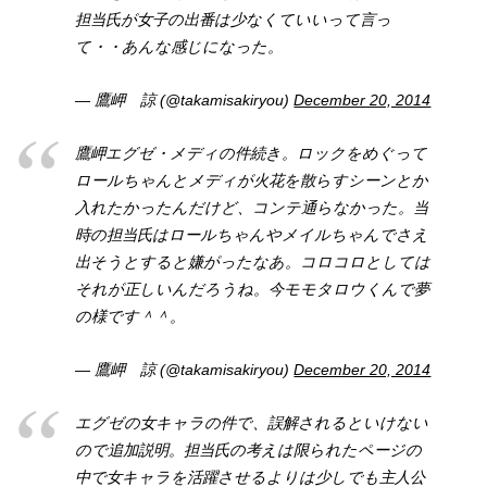
担当氏が女子の出番は少なくていいって言っ
て・・あんな感じになった。
— 鷹岬 諒 (@takamisakiryou)
December 20, 2014
鷹岬エグゼ・メディの件続き。ロックをめぐって
ロールちゃんとメディが火花を散らすシーンとか
入れたかったんだけど、コンテ通らなかった。当
時の担当氏はロールちゃんやメイルちゃんでさえ
出そうとすると嫌がったなあ。コロコロとしては
それが正しいんだろうね。今モモタロウくんで夢
の様です＾＾。
— 鷹岬 諒 (@takamisakiryou)
December 20, 2014
エグゼの女キャラの件で、誤解されるといけない
ので追加説明。担当氏の考えは限られたページの
中で女キャラを活躍させるよりは少しでも主人公