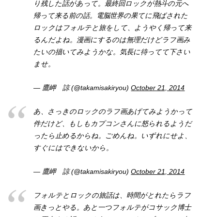
り残した話があって。最終回ロックが熱斗の元へ
帰って来る前の話。電脳世界の果てに飛ばされた
ロックはフォルテと旅をして、ようやく帰って来
るんだよね。漫画にするのは無理だけどラフ画み
たいの描いてみようかな。気長に待ってて下さい
ませ。
— 鷹岬 諒 (@takamisakiryou)
October 21, 2014
あ、さっきのロックのラフ画あげてみようかって
件だけど、もしもカプコンさんに怒られるようだ
ったら止めるからね。ごめんね。いずれにせよ、
すぐにはできないから。
— 鷹岬 諒 (@takamisakiryou)
October 21, 2014
フォルテとロックの旅話は、時間がとれたらラフ
画きっとやる。あと一つフォルテがコサック博士