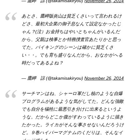
— 鷹岬 諒 (@takamisakiryou)
November 26, 2014
あとさ、鷹岬版炎山は貧乏くさいって言われるけ
どさ、最初大企業の御子息なんて設定なかったじ
ゃん？(泣）お金持ちはやいとちゃんがいるんだ
から、父親は検事とか特務捜査官あたりかと思っ
てた。バイキングのシーンは確かに貧乏くさ
い・・。でも育ち盛りなんだから、おなかがへる
時だってあるよね？
— 鷹岬 諒 (@takamisakiryou)
November 26, 2014
サーチマンはね、シャーロ軍だし核のような自爆
プログラムがあるような気がしてた。どんな強敵
でも自分を犠牲に最悪引き分けに出来るというよ
うな。だからどこか腹がすわっているように描き
たかった。ライカがそんな事させないんだろうけ
ど。９巻ハイパーマグナムのくだりは、そんなイ