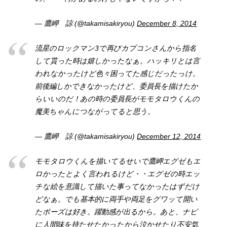
— 鷹岬 諒 (@takamisakiryou)
December 8, 2014
流星のロックマン3で再びカプコンさんから指名
して貰った時は嬉しかったなぁ。ハッキリとは言
われなかったけど色々困ってた感じだったっけ。
前後編しかできなかったけど、委員長を描けたか
らいいのだ！あの時の委員長がモモタロウくんの
魔美ちゃんにつながってると思う。
— 鷹岬 諒 (@takamisakiryou)
December 12, 2014
モモタロウくんを描いてるせいで鷹岬エグゼもエ
ロかったとよく言われるけど・・エグゼの時エッ
チな絵を意識して描いた事ってなかったはずだけ
どなぁ。でも基本的に両手や両足をグワッて開い
たポーズは好き。躍動感が出るから。あと、ナビ
に人間味を持たせたかったから泣かせたり不安気