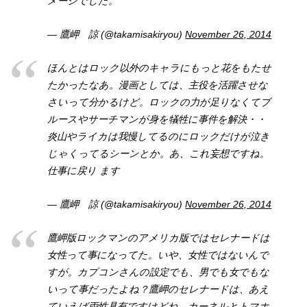
メージでした。
— 鷹岬 諒 (@takamisakiryou)
November 26, 2014
ほんとはロック以外のキャラにもっと花をもたせ
たかったなあ。漫画としては、主役を活躍させな
さいって分かるけど。ロックの力が足りなくてブ
ルースやサーチマンが身を犠牲に事件を解決・・
炎山やライカは我慢してるのにロックだけが泣き
じゃくってるシーンとか。あ、これ妄想ですね。
仕事に戻り ます
— 鷹岬 諒 (@takamisakiryou)
November 26, 2014
鷹岬版ロックマンのアメリカ版ではセレナードは
女性って事になってた。いや、女性ではないんで
すが。カプコンさんの設定でも、男でも女でもな
いって事だったよね？鷹岬のセレナードは、あえ
ていえば両性具有ですけどね。カーネルとトマホ