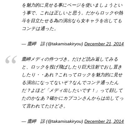
を魅力的に見せる事にページを使いましょうとい
う事で、これは正しいと思う。だからロックや熱
斗を目立たせる為の演出なら女キャラを出しても
コンテは通った。
— 鷹岬 諒 (@takamisakiryou)
December 21, 2014
鷹岬メディの件つづき。だけど読み返してみる
と、ロックを投げ飛ばしたり巨大注射でおし置き
したり・・あれ？これってロックを魅力的に見せ
る演出になってないぞ？なんでコンテ通ったん
だ？よほど「メディ出したいです！」って顔して
たのかなあ？確かにカプコンさんからは出してっ
て言われてたけどさ。
— 鷹岬 諒 (@takamisakiryou)
December 21, 2014