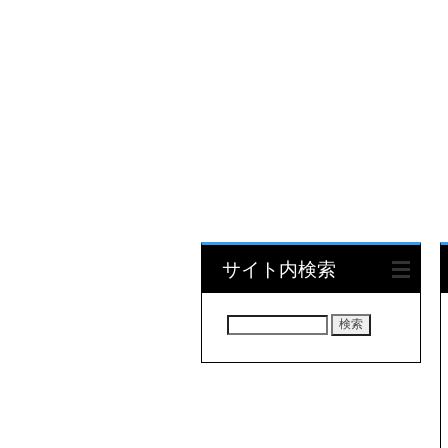
サイト内検索
検
索: