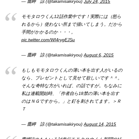
— 鷹岬 諒 (@takamisakiryou)
July 24, 2015
モモタロウくん12話作業中です！実際には（怒ら
れるから）使わない所まで描いてしまう。だから
手間がかかるのか・・・。
pic.twitter.com/WI4rygEJSu
— 鷹岬 諒 (@takamisakiryou)
August 6, 2015
もしもモモタロウくんの薄い本を出す人がいるの
なら、プレゼントとして見せて欲しいです＾＾。
そんな奇特な方がいれば、の話ですが。ちなみに
私は連載開始時、「作者自ら18禁の薄い本を出す
のはＮＧですから。」と釘を刺されてます。＞Ｒ
Ｔ
— 鷹岬 諒 (@takamisakiryou)
August 14, 2015