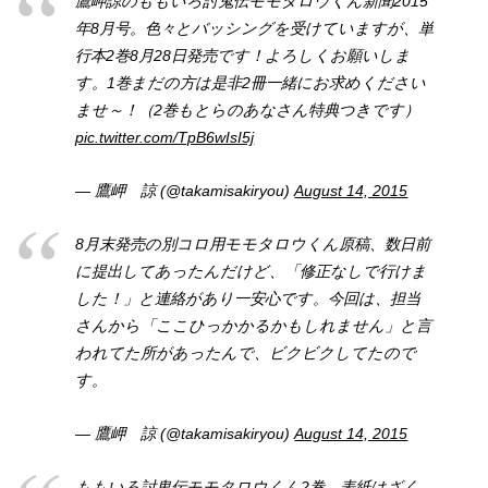
鷹岬諒のももいろ討鬼伝モモタロウくん新聞2015
年8月号。色々とバッシングを受けていますが、単
行本2巻8月28日発売です！よろしくお願いしま
す。1巻まだの方は是非2冊一緒にお求めください
ませ～！（2巻もとらのあなさん特典つきです）
pic.twitter.com/TpB6wIsI5j
— 鷹岬 諒 (@takamisakiryou)
August 14, 2015
8月末発売の別コロ用モモタロウくん原稿、数日前
に提出してあったんだけど、「修正なしで行けま
した！」と連絡があり一安心です。今回は、担当
さんから「ここひっかかるかもしれません」と言
われてた所があったんで、ビクビクしてたので
す。
— 鷹岬 諒 (@takamisakiryou)
August 14, 2015
ももいろ討鬼伝モモタロウくん2巻、表紙はざく