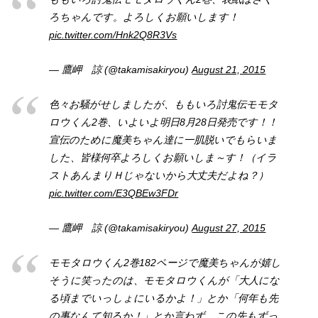
ろちゃんです。よろしくお願いします！
pic.twitter.com/Hnk2Q8R3Vs
— 鷹岬 諒 (@takamisakiryou)
August 21, 2015
色々お騒がせしましたが、ももいろ討鬼伝モモタ
ロウくん2巻、いよいよ明日8月28日発売です！！
宣伝のために魔美ちゃん達に一肌脱いでもらいま
した、皆様何卒よろしくお願いしま～す！（イラ
ストあんまりＨじゃないから大丈夫だよね？）
pic.twitter.com/E3QBEw3FDr
— 鷹岬 諒 (@takamisakiryou)
August 27, 2015
モモタロウくん2巻182ページで魔美ちゃんが嬉し
そうに笑ったのは、モモタロウくんが「大人にな
る頃までいっしょにいるかよ！」とか「何年も先
の事なんて知るか！」とか言わず、この先もずっ