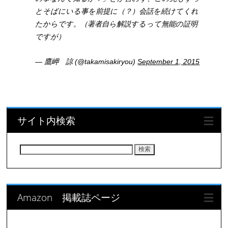
とそばにいる事を前提に（？）会話を続けてくれ
たからです。（著者自ら解説するって無能の証明
ですが）
— 鷹岬 諒 (@takamisakiryou)
September 1, 2015
サイト内検索
検
索:
Amazon 掲載誌ページ