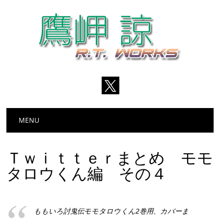
Main menu
Skip
MENU
to
content
Ｔｗｉｔｔｅｒまとめ モモ
タロウくん編 その４
ももいろ討鬼伝モモタロウくん2巻用、カバーま