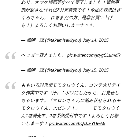
わり、オマケ漫画等すべて完了しました！緊急事
態が起きなければ8月末発売です！今度の表紙はざ
くろちゃん。（1巻まだの方、是非お買い上げ
を！）よろしくお願いしまーす＾＾。
— 鷹岬 諒 (@takamisakiryou)
July 14, 2015
ヘッダー変えました。
pic.twitter.com/jcygSLumdR
— 鷹岬 諒 (@takamisakiryou)
July 15, 2015
ももいろ討鬼伝モモタロウくん、コンテ大リテイ
ク作業中です（汗）！ボツにしたから、お見せし
ちゃいます。「マロンちゃんに組み伏せられるモ
モタロウくん、大ピンチ！」 モモタロウく
ん1巻発売中、2巻予約受付中です！よろしくお願
いしまーす！
pic.twitter.com/hQcCvYHwA6