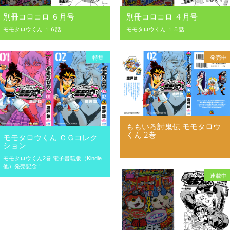
別冊コロコロ ６月号
別冊コロコロ ４月号
モモタロウくん １６話
モモタロウくん １５話
特集
発売中
ももいろ討鬼伝 モモタロウ
くん 2巻
モモタロウくん ＣＧコレク
ション
モモタロウくん2巻 電子書籍版（Kindle
他）発売記念！
連載中