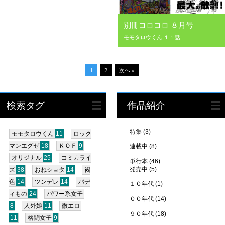
別冊コロコロ ８月号
モモタロウくん １１話
1
2
次へ »
検索タグ
作品紹介
特集
(3)
モモタロウくん
11
ロック
マンエグゼ
18
ＫＯＦ
9
連載中
(8)
オリジナル
25
コミカライ
単行本
(46)
発売中
(5)
ズ
38
おねショタ
14
褐
色
14
ツンデレ
14
バデ
１０年代
(1)
ィもの
24
パワー系女子
００年代
(14)
8
人外娘
11
微エロ
９０年代
(18)
11
格闘女子
9