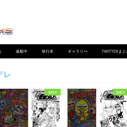
集
連載中
単行本
ギャラリー
TWITTERま
デレ
連載中
連載中