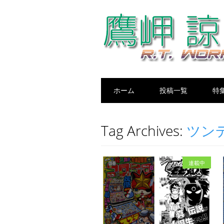
Main menu
Skip
ホーム
投稿一覧
特
to
content
Tag Archives:
ツン
連載中