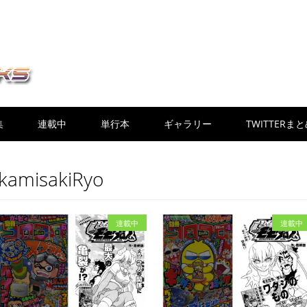
集
連載中
単行本
ギャラリー
TWITTERま
kamisakiRyo
連載中
連載中