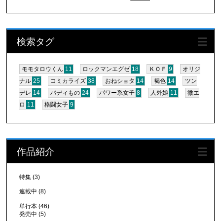
索:
検索タグ
モモタロウくん
11
ロックマンエグゼ
18
ＫＯＦ
9
オリジ
ナル
25
コミカライズ
38
おねショタ
14
褐色
14
ツン
デレ
14
バディもの
24
パワー系女子
8
人外娘
11
微エ
ロ
11
格闘女子
9
作品紹介
特集
(3)
連載中
(8)
単行本
(46)
発売中
(5)