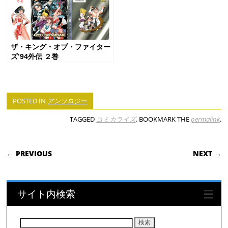
ザ・キング・オブ・ファイター
ズ’94外伝 ２巻
POSTED IN
アンソロジー
TAGGED
コミカライズ
. BOOKMARK THE
permalink
.
POST NAVIGATION
← PREVIOUS
NEXT →
サイト内検索
検