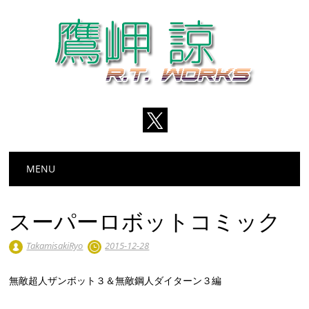
Main menu
Skip
MENU
to
content
スーパーロボットコミック
TakamisakiRyo
2015-12-28
無敵超人ザンボット３＆無敵鋼人ダイターン３編