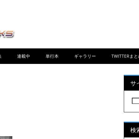
集
連載中
単行本
ギャラリー
TWITTERま
サ
検
索:
検