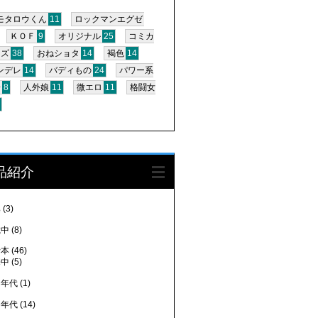
モタロウくん
11
ロックマンエグゼ
ＫＯＦ
9
オリジナル
25
コミカ
イズ
38
おねショタ
14
褐色
14
ンデレ
14
バディもの
24
パワー系
子
8
人外娘
11
微エロ
11
格闘女
9
品紹介
集
(3)
載中
(8)
行本
(46)
売中
(5)
０年代
(1)
０年代
(14)