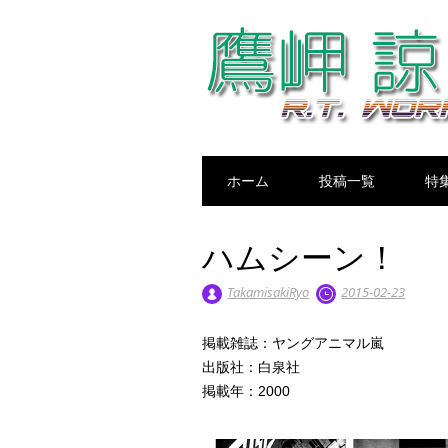
Main menu
Skip
ホーム
投稿一覧
特
to
content
ハムシーン！
TakamisakiRyo
2015-02-23
掲載雑誌：ヤングアニマル嵐
出版社：白泉社
掲載年：2000