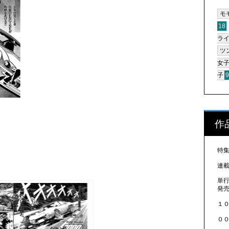
モ
18
ラ
ツ
女
子
作
特
連
単
発
１
０