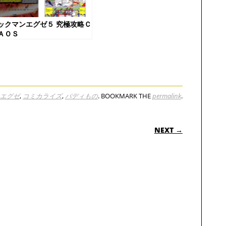
ックマンエグゼ５ 究極攻略Ｃ
ＡＯＳ
エグゼ
,
コミカライズ
,
バディもの
. BOOKMARK THE
permalink
.
ON
NEXT →