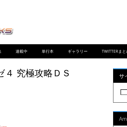
集
連載中
単行本
ギャラリー
TWITTERま
ゼ４ 究極攻略ＤＳ
サ
検
索:
A