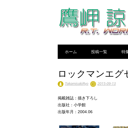
Main menu
Skip
ホーム
投稿一覧
特
to
content
ロックマンエグ
TakamisakiRyo
2015-09-13
掲載雑誌：描き下ろし
出版社：小学館
出版年月：2004.06