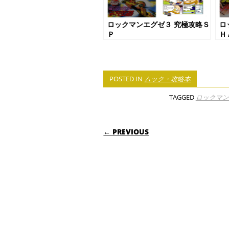
ロックマンエグゼ３ 究極攻略Ｓ
ロ
Ｐ
Ｈ
POSTED IN
ムック・攻略本
TAGGED
ロックマン
POST NAVIGATI
← PREVIOUS