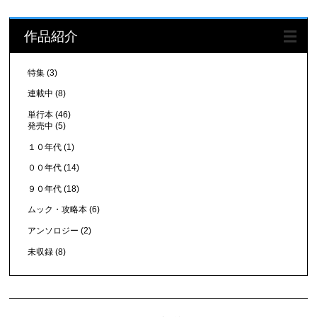
作品紹介
特集
(3)
連載中
(8)
単行本
(46)
発売中
(5)
１０年代
(1)
００年代
(14)
９０年代
(18)
ムック・攻略本
(6)
アンソロジー
(2)
未収録
(8)