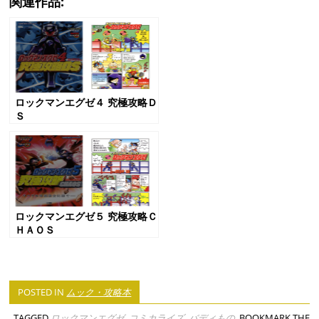
関連作品:
ロックマンエグゼ４ 究極攻略Ｄ
Ｓ
ロックマンエグゼ５ 究極攻略Ｃ
ＨＡＯＳ
POSTED IN
ムック・攻略本
TAGGED
ロックマンエグゼ
,
コミカライズ
,
バディもの
. BOOKMARK THE