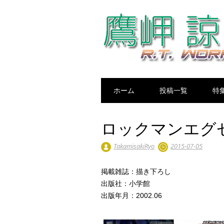
Main menu
Skip
ホーム
投稿一覧
特
to
content
ロックマンエグ
TakamisakiRyo
2015-07-05
掲載雑誌：描き下ろし
出版社：小学館
出版年月：2002.06