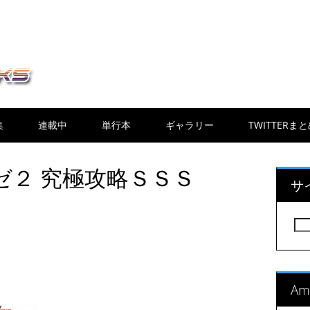
集
連載中
単行本
ギャラリー
TWITTERま
ゼ２ 究極攻略ＳＳＳ
サ
検
索:
A