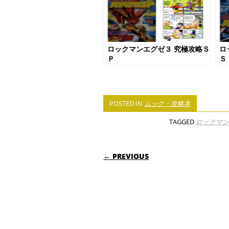
ロックマンエグゼ３ 究極攻略Ｓ
ロ
Ｐ
Ｓ
POSTED IN
ムック・攻略本
TAGGED
ロックマン
POST NAVIGATI
← PREVIOUS