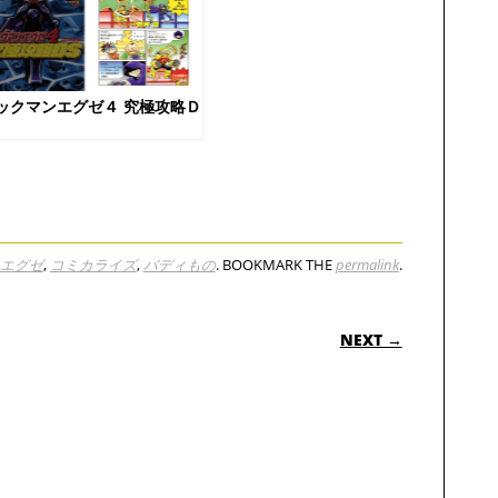
ックマンエグゼ４ 究極攻略Ｄ
エグゼ
,
コミカライズ
,
バディもの
. BOOKMARK THE
permalink
.
ON
NEXT →