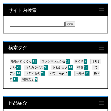
サイト内検索
検
索:
検索タグ
モモタロウくん
11
ロックマンエグゼ
18
ＫＯＦ
9
オリジ
ナル
25
コミカライズ
38
おねショタ
14
褐色
14
ツン
デレ
14
バディもの
24
パワー系女子
8
人外娘
11
微エ
ロ
11
格闘女子
9
作品紹介