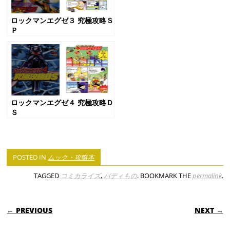
ロックマンエグゼ３ 究極攻略Ｓ
Ｐ
ロックマンエグゼ４ 究極攻略Ｄ
Ｓ
POSTED IN
ムック・攻略本
TAGGED
コミカライズ
,
バディもの
. BOOKMARK THE
permalink
.
POST NAVIGATION
← PREVIOUS
NEXT →