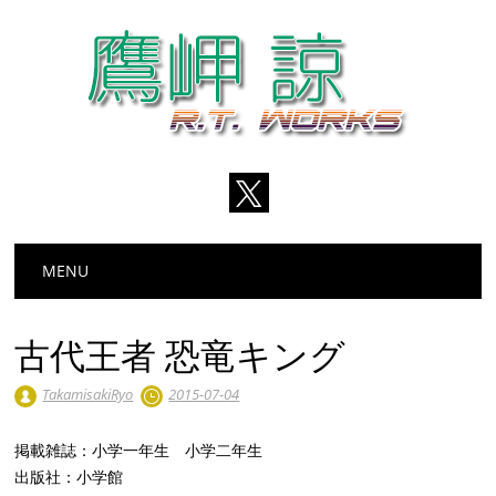
Main menu
Skip
MENU
to
content
古代王者 恐竜キング
TakamisakiRyo
2015-07-04
掲載雑誌：小学一年生 小学二年生
出版社：小学館